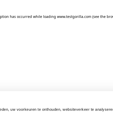
ception has occurred
while loading
www.testgorilla.com
(see the br
eden, uw voorkeuren te onthouden, websiteverkeer te analysere