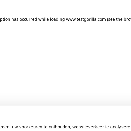
ception has occurred
while loading
www.testgorilla.com
(see the br
eden, uw voorkeuren te onthouden, websiteverkeer te analysere