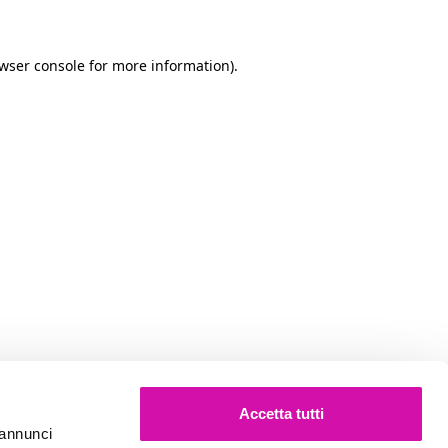
owser console for more information)
.
Accetta tutti
e annunci