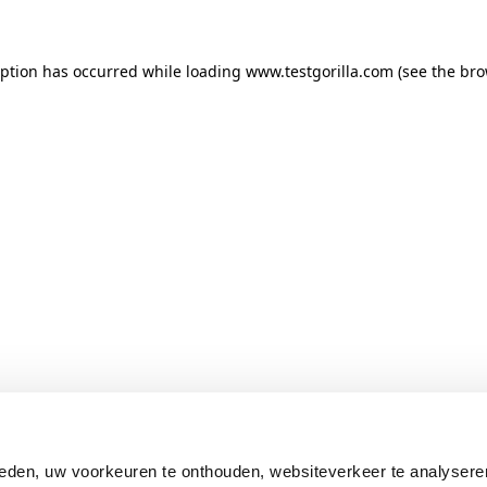
ception has occurred
while loading
www.testgorilla.com
(see the br
eden, uw voorkeuren te onthouden, websiteverkeer te analysere