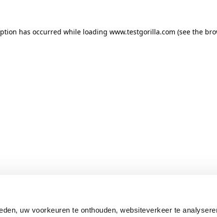
ception has occurred
while loading
www.testgorilla.com
(see the br
eden, uw voorkeuren te onthouden, websiteverkeer te analysere