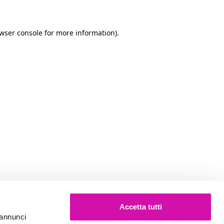
owser console for more information)
.
Accetta tutti
e annunci