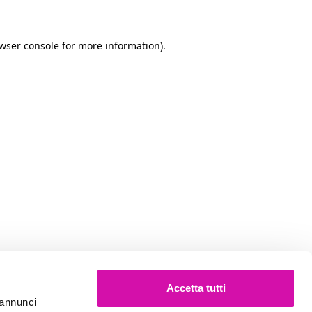
owser console for more information)
.
Accetta tutti
e annunci