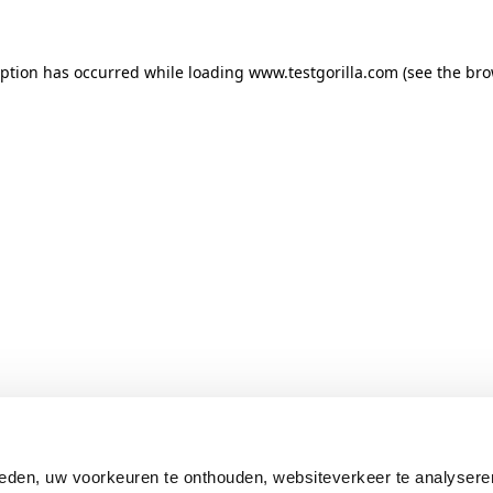
ception has occurred
while loading
www.testgorilla.com
(see the br
eden, uw voorkeuren te onthouden, websiteverkeer te analysere