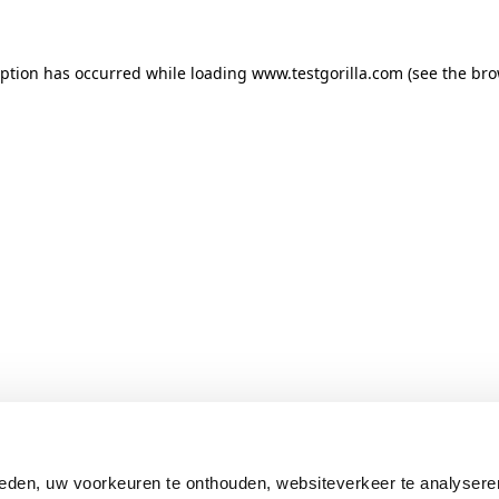
ception has occurred
while loading
www.testgorilla.com
(see the br
eden, uw voorkeuren te onthouden, websiteverkeer te analysere