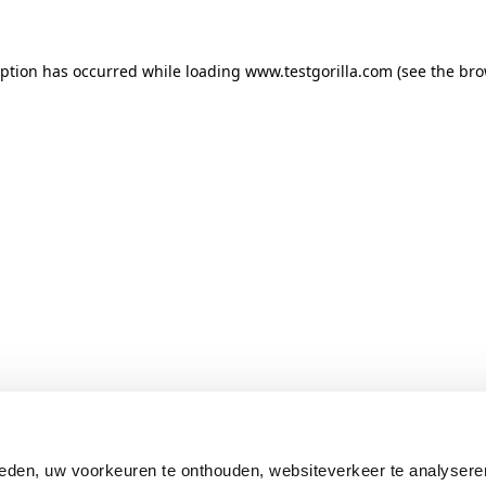
ception has occurred
while loading
www.testgorilla.com
(see the br
eden, uw voorkeuren te onthouden, websiteverkeer te analysere