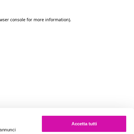
owser console for more information)
.
Accetta tutti
e annunci